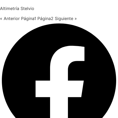
Altimetría Stelvio
« Anterior
Página
1
Página
2
Siguiente »